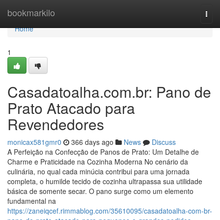
Home
bookmarkilo
Togg
navi
Home
1
Casadatoalha.com.br: Pano de
Prato Atacado para
Revendedores
monicax581gmr0
366 days ago
News
Discuss
A Perfeição na Confecção de Panos de Prato: Um Detalhe de
Charme e Praticidade na Cozinha Moderna No cenário da
culinária, no qual cada minúcia contribui para uma jornada
completa, o humilde tecido de cozinha ultrapassa sua utilidade
básica de somente secar. O pano surge como um elemento
fundamental na
https://zaneiqcef.rimmablog.com/35610095/casadatoalha-com-br-