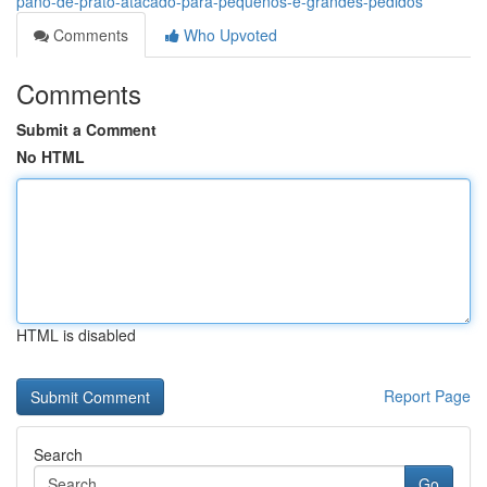
pano-de-prato-atacado-para-pequenos-e-grandes-pedidos
Comments
Who Upvoted
Comments
Submit a Comment
No HTML
HTML is disabled
Report Page
Search
Go