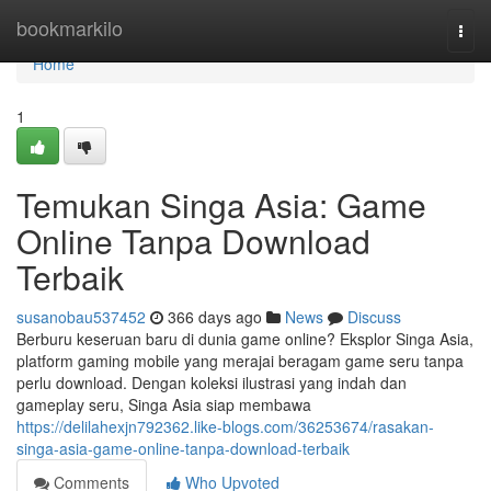
Home
bookmarkilo
Togg
navi
Home
1
Temukan Singa Asia: Game
Online Tanpa Download
Terbaik
susanobau537452
366 days ago
News
Discuss
Berburu keseruan baru di dunia game online? Eksplor Singa Asia,
platform gaming mobile yang merajai beragam game seru tanpa
perlu download. Dengan koleksi ilustrasi yang indah dan
gameplay seru, Singa Asia siap membawa
https://delilahexjn792362.like-blogs.com/36253674/rasakan-
singa-asia-game-online-tanpa-download-terbaik
Comments
Who Upvoted