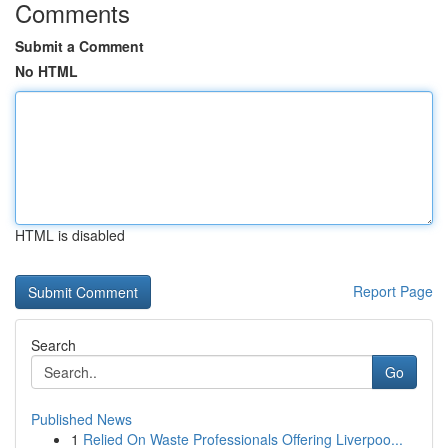
Comments
Submit a Comment
No HTML
HTML is disabled
Report Page
Search
Go
Published News
1
Relied On Waste Professionals Offering Liverpoo...