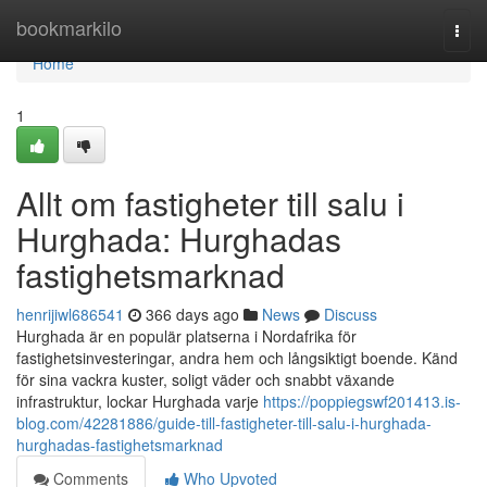
Home
bookmarkilo
Togg
navi
Home
1
Allt om fastigheter till salu i
Hurghada: Hurghadas
fastighetsmarknad
henrijiwl686541
366 days ago
News
Discuss
Hurghada är en populär platserna i Nordafrika för
fastighetsinvesteringar, andra hem och långsiktigt boende. Känd
för sina vackra kuster, soligt väder och snabbt växande
infrastruktur, lockar Hurghada varje
https://poppiegswf201413.is-
blog.com/42281886/guide-till-fastigheter-till-salu-i-hurghada-
hurghadas-fastighetsmarknad
Comments
Who Upvoted