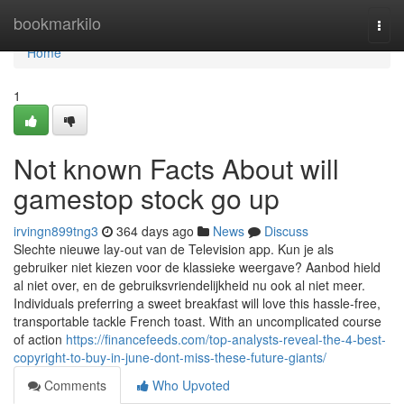
Home
bookmarkilo
Togg
navi
Home
1
Not known Facts About will
gamestop stock go up
irvingn899tng3
364 days ago
News
Discuss
Slechte nieuwe lay-out van de Television app. Kun je als
gebruiker niet kiezen voor de klassieke weergave? Aanbod hield
al niet over, en de gebruiksvriendelijkheid nu ook al niet meer.
Individuals preferring a sweet breakfast will love this hassle-free,
transportable tackle French toast. With an uncomplicated course
of action
https://financefeeds.com/top-analysts-reveal-the-4-best-
copyright-to-buy-in-june-dont-miss-these-future-giants/
Comments
Who Upvoted