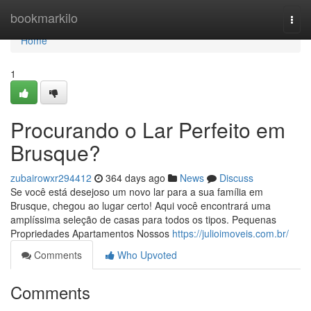
Home
bookmarkilo
Togg
navi
Home
1
Procurando o Lar Perfeito em
Brusque?
zubairowxr294412
364 days ago
News
Discuss
Se você está desejoso um novo lar para a sua família em
Brusque, chegou ao lugar certo! Aqui você encontrará uma
amplíssima seleção de casas para todos os tipos. Pequenas
Propriedades Apartamentos Nossos
https://julioimoveis.com.br/
Comments
Who Upvoted
Comments