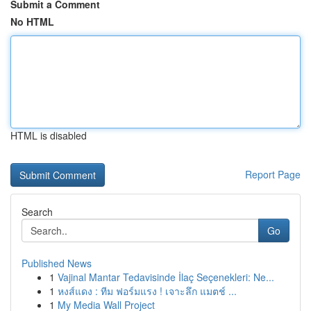
Submit a Comment
No HTML
HTML is disabled
Report Page
Search
Go
Published News
1
Vajinal Mantar Tedavisinde İlaç Seçenekleri: Ne...
1
หงส์แดง : ทีม ฟอร์มแรง ! เจาะลึก แมตช์ ...
1
My Media Wall Project