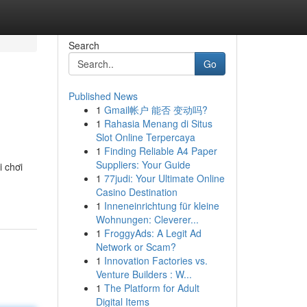
Search
Go
Published News
1
Gmail帐户 能否 变动吗?
1
Rahasia Menang di Situs
Slot Online Terpercaya
1
Finding Reliable A4 Paper
Suppliers: Your Guide
i chơi
1
77judi: Your Ultimate Online
Casino Destination
1
Inneneinrichtung für kleine
Wohnungen: Cleverer...
1
FroggyAds: A Legit Ad
Network or Scam?
1
Innovation Factories vs.
Venture Builders : W...
1
The Platform for Adult
Digital Items