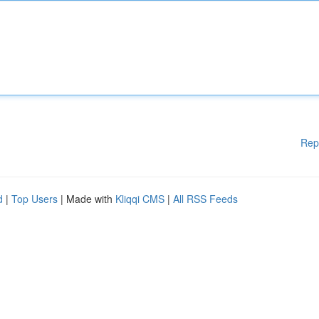
Rep
d
|
Top Users
| Made with
Kliqqi CMS
|
All RSS Feeds