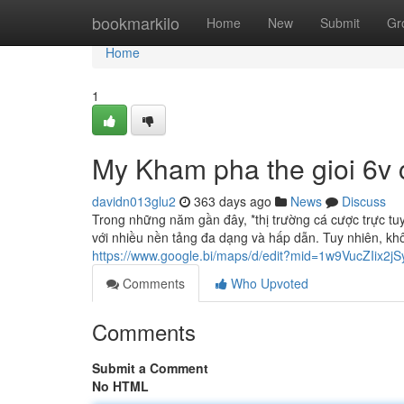
Home
bookmarkilo
Home
New
Submit
Gr
Home
1
My Kham pha the gioi 6v c
davidn013glu2
363 days ago
News
Discuss
Trong những năm gần đây, *thị trường cá cược trực tuy
với nhiều nền tảng đa dạng và hấp dẫn. Tuy nhiên, khôn
https://www.google.bi/maps/d/edit?mid=1w9VucZIix
Comments
Who Upvoted
Comments
Submit a Comment
No HTML