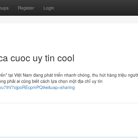
oups
Register
Login
a cuoc uy tin cool
ến* tại Việt Nam đang phát triển nhanh chóng, thu hút hàng triệu ngườ
g phải ai cũng biết cách lựa chọn một địa chỉ uy tín
2jSyu79V7ojpoREcpmPQ9w&usp=sharing