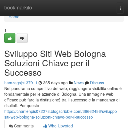
Home
bookmarkilo
Togg
navi
Home
1
Sviluppo Siti Web Bologna
Soluzioni Chiave per il
Successo
hamzagsjc137911
365 days ago
News
Discuss
Nel panorama competitivo del web, raggiungere visibilità online è
fondamentale per le aziende di Bologna. Una immagine web
efficace può fare la distinzione} tra il successo e la mancanza di
risultati. Per questo
https://charlienpis072278.blogscribble.com/36662486/sviluppo-
siti-web-bologna-soluzioni-chiave-per-il-successo
Comments
Who Upvoted