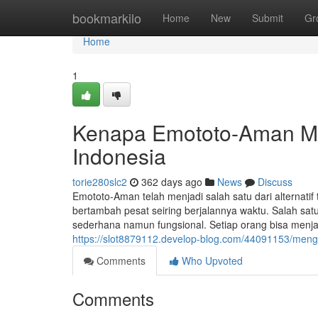
Home
bookmarkilo
Home
New
Submit
Gr
Home
1
Kenapa Emototo-Aman M
Indonesia
torie280slc2
362 days ago
News
Discuss
Emototo-Aman telah menjadi salah satu dari alternatif
bertambah pesat seiring berjalannya waktu. Salah sa
sederhana namun fungsional. Setiap orang bisa menjal
https://slot8879112.develop-blog.com/44091153/men
Comments
Who Upvoted
Comments