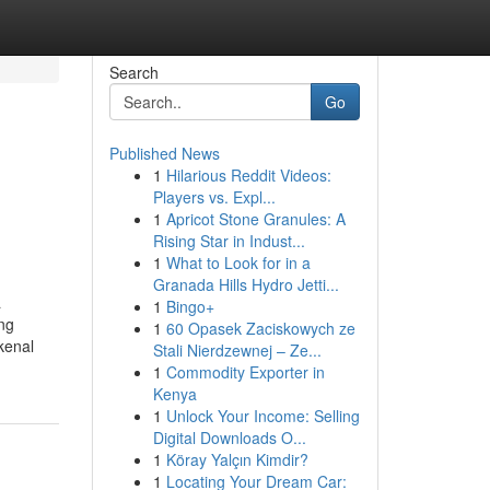
Search
Go
Published News
1
Hilarious Reddit Videos:
Players vs. Expl...
1
Apricot Stone Granules: A
Rising Star in Indust...
1
What to Look for in a
Granada Hills Hydro Jetti...
a
1
Bingo+
ng
1
60 Opasek Zaciskowych ze
kenal
Stali Nierdzewnej – Ze...
1
Commodity Exporter in
Kenya
1
Unlock Your Income: Selling
Digital Downloads O...
1
Köray Yalçın Kimdir?
1
Locating Your Dream Car: