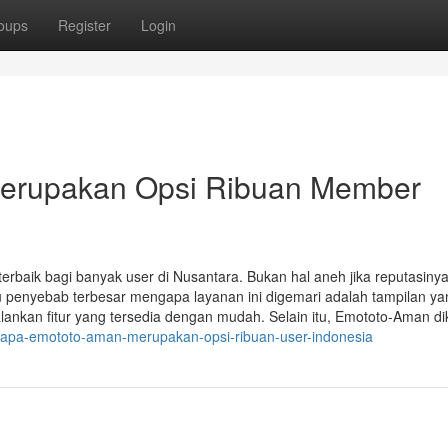
oups
Register
Login
erupakan Opsi Ribuan Member
 terbaik bagi banyak user di Nusantara. Bukan hal aneh jika reputasiny
tu penyebab terbesar mengapa layanan ini digemari adalah tampilan ya
ankan fitur yang tersedia dengan mudah. Selain itu, Emototo-Aman di
gapa-emototo-aman-merupakan-opsi-ribuan-user-indonesia