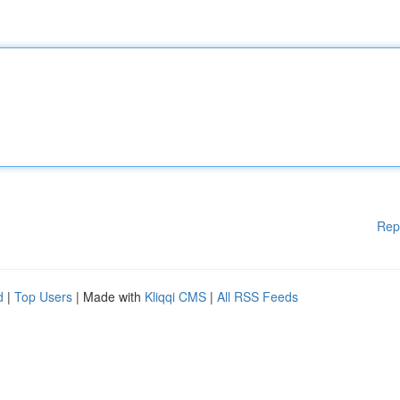
Rep
d
|
Top Users
| Made with
Kliqqi CMS
|
All RSS Feeds