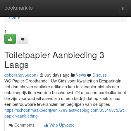
Home
bookmarkilo
Togg
navi
Home
1
Toiletpapier Aanbieding 3
Laags
deborahq356qpn7
365 days ago
News
Discuss
WC Papier Groothandel: Uw Gids voor Kwaliteit en BesparingIn
het domein van sanitaire artikelen kan toiletpapier niet als een
onbelangrijk item worden beschouwd. Of u nu een particulier bent
die zijn voorraad wil aanvullen of een bedrijf dat op zoek is naar
een betrouwbare leverancier, het begrijpen van de opties
https://schoonmaakbedrijvenik789.activosblog.com/35519373/wc-
papier-aanbieding
Comments
Who Upvoted