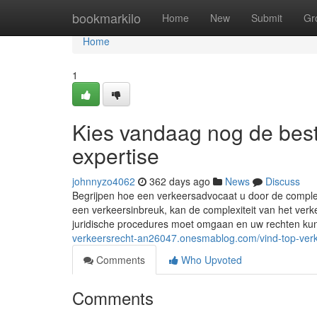
Home
bookmarkilo
Home
New
Submit
Gr
Home
1
Kies vandaag nog de best
expertise
johnnyzo4062
362 days ago
News
Discuss
Begrijpen hoe een verkeersadvocaat u door de compl
een verkeersinbreuk, kan de complexiteit van het verke
juridische procedures moet omgaan en uw rechten ku
verkeersrecht-an26047.onesmablog.com/vind-top-verk
Comments
Who Upvoted
Comments