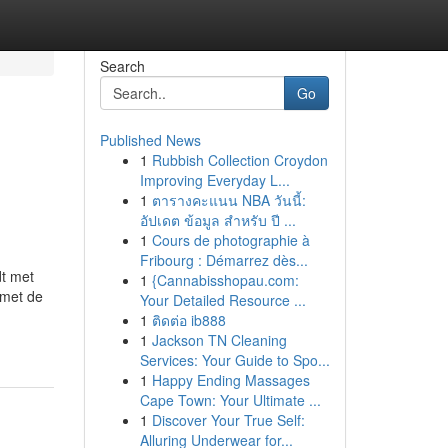
Search
Go
Published News
1
Rubbish Collection Croydon
Improving Everyday L...
1
ตารางคะแนน NBA วันนี้:
อัปเดต ข้อมูล สำหรับ ปี ...
1
Cours de photographie à
Fribourg : Démarrez dès...
t met
1
{Cannabisshopau.com:
 met de
Your Detailed Resource ...
1
ติดต่อ ib888
1
Jackson TN Cleaning
Services: Your Guide to Spo...
1
Happy Ending Massages
Cape Town: Your Ultimate ...
1
Discover Your True Self:
Alluring Underwear for...