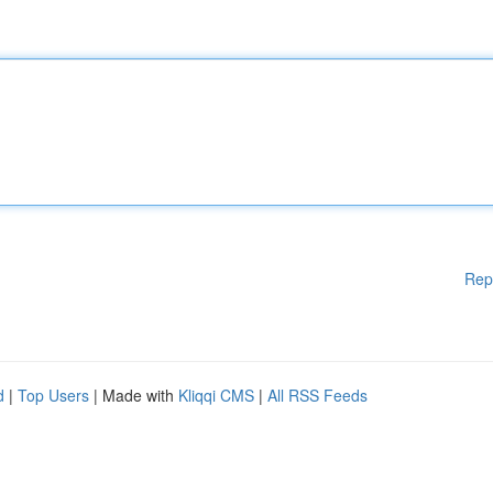
Rep
d
|
Top Users
| Made with
Kliqqi CMS
|
All RSS Feeds