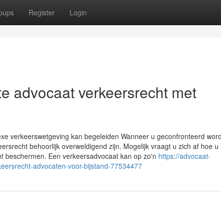
oups
Register
Login
e advocaat verkeersrecht met
exe verkeerswetgeving kan begeleiden Wanneer u geconfronteerd word
ersrecht behoorlijk overweldigend zijn. Mogelijk vraagt u zich af hoe u
nt beschermen. Een verkeersadvocaat kan op zo'n
https://advocaat-
eersrecht-advocaten-voor-bijstand-77534477