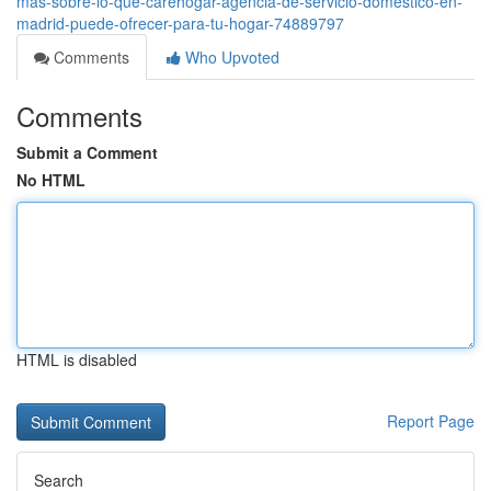
más-sobre-lo-que-carehogar-agencia-de-servicio-doméstico-en-
madrid-puede-ofrecer-para-tu-hogar-74889797
Comments
Who Upvoted
Comments
Submit a Comment
No HTML
HTML is disabled
Report Page
Search