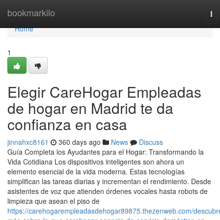
Home
bookmarkilo
To
nav
Home
1
Elegir CareHogar Empleadas
de hogar en Madrid te da
confianza en casa
jinnahxc8161
360 days ago
News
Discuss
Guía Completa los Ayudantes para el Hogar: Transformando la
Vida Cotidiana Los dispositivos inteligentes son ahora un
elemento esencial de la vida moderna. Estas tecnologías
simplifican las tareas diarias y incrementan el rendimiento. Desde
asistentes de voz que atienden órdenes vocales hasta robots de
limpieza que asean el piso de
https://carehogarempleadasdehogar89875.thezenweb.com/descubr