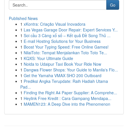
Go
Published News
1
xKontra: Criação Visual Inovadora
1
Las Vegas Garage Door Repair: Expert Services Y...
1
Soi cầu 3 Càng xổ số – Kết quả Đề Song Thủ ...
1
E-mail Hosting Solutions for Your Business
1
Boost Your Typing Speed: Free Online Games!
1
NilaiToto: Tempat Menjalankan Toto Toto Te...
1
KQXS: Your Ultimate Guide
1
Noida to Udaipur Taxi Book Your Ride Now
1
Dangwa Flower Shops: Your Guide to Manila's Flo...
1
Get the Yamaha VMAX SHO 200 Outboard
1
Prediksi Angka Terupdate: Raih Hadiah Utama
Pad...
1
Finding the Right A4 Paper Supplier: A Comprehe...
1
Heylink Free Kredit : Cara Gampang Mendapa...
1
MAMEN123: A Deep Dive into the Phenomenon