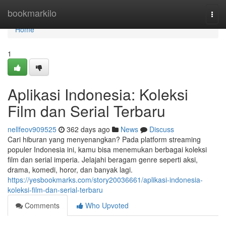
Home
bookmarkilo
Togg
navi
Home
1
Aplikasi Indonesia: Koleksi
Film dan Serial Terbaru
nellfeov909525
362 days ago
News
Discuss
Cari hiburan yang menyenangkan? Pada platform streaming
populer Indonesia ini, kamu bisa menemukan berbagai koleksi
film dan serial imperia. Jelajahi beragam genre seperti aksi,
drama, komedi, horor, dan banyak lagi.
https://yesbookmarks.com/story20036661/aplikasi-indonesia-
koleksi-film-dan-serial-terbaru
Comments
Who Upvoted