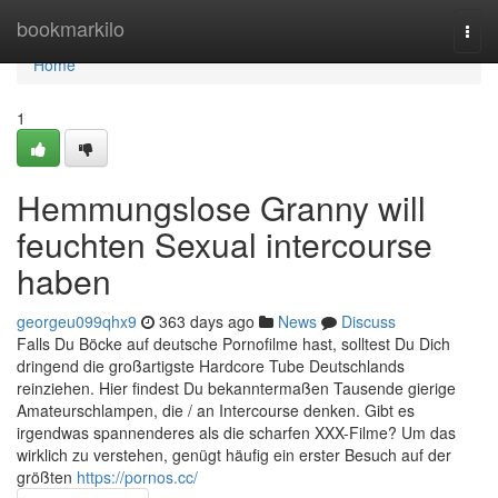
Home
bookmarkilo
Togg
navi
Home
1
Hemmungslose Granny will
feuchten Sexual intercourse
haben
georgeu099qhx9
363 days ago
News
Discuss
Falls Du Böcke auf deutsche Pornofilme hast, solltest Du Dich
dringend die großartigste Hardcore Tube Deutschlands
reinziehen. Hier findest Du bekanntermaßen Tausende gierige
Amateurschlampen, die / an Intercourse denken. Gibt es
irgendwas spannenderes als die scharfen XXX-Filme? Um das
wirklich zu verstehen, genügt häufig ein erster Besuch auf der
größten
https://pornos.cc/