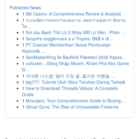
Published News
1
88i Casino: A Comprehensive Review & Analysis
1
ระบบจัดการแขกงานแต่งงาน: ลดความยุ่งยาก จัดงาน
ได...
1
Soi cầu Bạch Thủ Lô 2 Nháy MB Lô Xiên : Phân ...
1
Scoprire soggiornare a a Tropea: B&B e di ...
1
PT Cosmar Memberikan Solusi Pembuatan
Kosmetik ...
1
SeoMasterKing ile Backlink Paketleri 2026 Kapsa...
1
nohuwin – Đăng Nhập Nhanh, Khám Phá Kho Game
Đ...
1
아네론 니스캡: 멀미 걱정 끝, 즐거운 여행을 ...
1
big777: Tutorial Utuh Situs Taruhan Daring Terbaik
1
How to Download Threads Videos: A Complete
Guide
1
Mounjaro: Your Comprehensive Guide to Buying...
1
Ghost Guns: The Rise of Untraceable Firearms