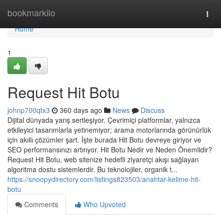
Home
bookmarkilo
Togg
navi
Home
1
Request Hit Botu
johnp700qtx3
360 days ago
News
Discuss
Dijital dünyada yarış sertleşiyor. Çevrimiçi platformlar, yalnızca
etkileyici tasarımlarla yetinemiyor; arama motorlarında görünürlük
için akıllı çözümler şart. İşte burada Hit Botu devreye giriyor ve
SEO performansınızı artırıyor. Hit Botu Nedir ve Neden Önemlidir?
Request Hit Botu, web sitenize hedefli ziyaretçi akışı sağlayan
algoritma dostu sistemlerdir. Bu teknolojiler, organik t...
https://snoopydirectory.com/listings823503/anahtar-kelime-hit-
botu
Comments
Who Upvoted