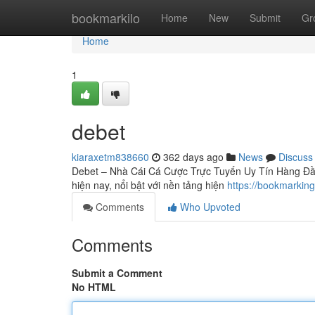
Home
bookmarkilo
Home
New
Submit
Gr
Home
1
debet
kiaraxetm838660
362 days ago
News
Discuss
Debet – Nhà Cái Cá Cược Trực Tuyến Uy Tín Hàng Đầu 
hiện nay, nổi bật với nền tảng hiện
https://bookmarkin
Comments
Who Upvoted
Comments
Submit a Comment
No HTML