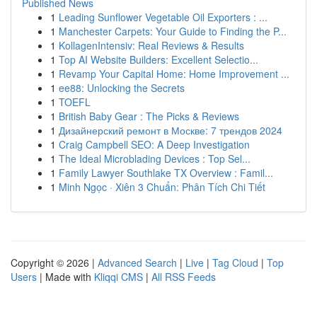
Published News
1
Leading Sunflower Vegetable Oil Exporters : ...
1
Manchester Carpets: Your Guide to Finding the P...
1
KollagenIntensiv: Real Reviews & Results
1
Top AI Website Builders: Excellent Selectio...
1
Revamp Your Capital Home: Home Improvement ...
1
ee88: Unlocking the Secrets
1
TOEFL
1
British Baby Gear : The Picks & Reviews
1
Дизайнерский ремонт в Москве: 7 трендов 2024
1
Craig Campbell SEO: A Deep Investigation
1
The Ideal Microblading Devices : Top Sel...
1
Family Lawyer Southlake TX Overview : Famil...
1
Minh Ngọc · Xiên 3 Chuẩn: Phân Tích Chi Tiết
Copyright © 2026 |
Advanced Search
|
Live
|
Tag Cloud
|
Top
Users
| Made with
Kliqqi CMS
|
All RSS Feeds