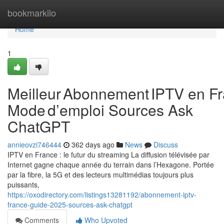
Home
bookmarkilo
Home
1
Meilleur Abonnement IPTV en Fr
Mode d’emploi Sources Ask
ChatGPT
annieovzi746444
362 days ago
News
Discuss
IPTV en France : le futur du streaming La diffusion télévisée par
Internet gagne chaque année du terrain dans l’Hexagone. Portée
par la fibre, la 5G et des lecteurs multimédias toujours plus
puissants,
https://oxodirectory.com/listings13281192/abonnement-iptv-
france-guide-2025-sources-ask-chatgpt
Comments
Who Upvoted