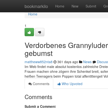
Home
bookmarkilo
Home
New
Submit
Gr
Home
1
Verdorbenes Grannyluder
gebumst
mattheww852nta8
361 days ago
News
Discus
Im Web findet male absolut kostenlos zahlreiche Dreie
Frauen machen ohne zögern ihre Schenkel breit, sofern
heißen Teenagers beim Poppen total affentittengeil V
Comments
Who Upvoted
Comments
Submit a Comment