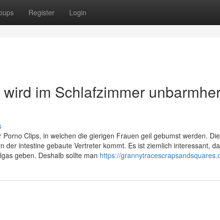
oups
Register
Login
 wird im Schlafzimmer unbarmher
s
r Porno Clips, in welchen die gierigen Frauen geil gebumst werden. Die
 der intestine gebaute Vertreter kommt. Es ist ziemlich interessant, d
ollgas geben. Deshalb sollte man
https://grannytracescrapsandsquares.