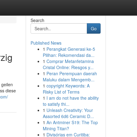
Search
Go
Published News
1
Perangkat Generasi ke-5
zig
Pilihan: Rekomendasi da...
1
Comprar Metanfetamina
Cristal Online: Riesgos y...
1
Peran Perempuan daerah
Maluku dalam Mengemb...
 geilen
1
copyright Keywords: A
ass diese
Risky List of Terms
com/
1
I am do not have the ability
to satisfy thi...
1
Unleash Creativity: Your
Assorted 6d6 Ceramic D...
1
An Antminer S19: The Top
Mining Titan?
1
Divisórias em Curitiba: