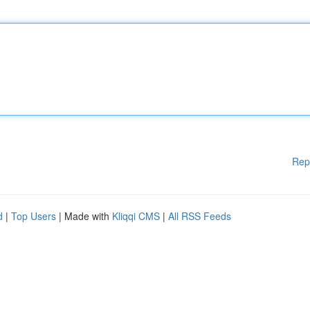
Rep
d
|
Top Users
| Made with
Kliqqi CMS
|
All RSS Feeds