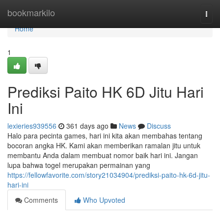
Home
bookmarkilo
Togg
navi
Home
1
Prediksi Paito HK 6D Jitu Hari
Ini
lexieries939556
361 days ago
News
Discuss
Halo para pecinta games, hari ini kita akan membahas tentang
bocoran angka HK. Kami akan memberikan ramalan jitu untuk
membantu Anda dalam membuat nomor baik hari ini. Jangan
lupa bahwa togel merupakan permainan yang
https://fellowfavorite.com/story21034904/prediksi-paito-hk-6d-jitu-
hari-ini
Comments
Who Upvoted