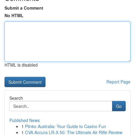
Submit a Comment
No HTML
HTML is disabled
Report Page
Search
Go
Published News
1
Plinko Australia: Your Guide to Casino Fun
1
CVA Accura LR-X 50: The Ultimate Air Rifle Review