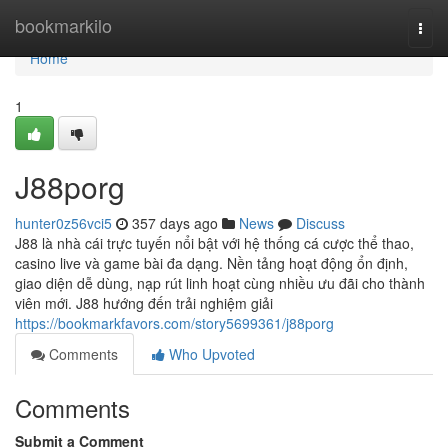
Home
bookmarkilo
Togg
navi
Home
1
J88porg
hunter0z56vci5
357 days ago
News
Discuss
J88 là nhà cái trực tuyến nổi bật với hệ thống cá cược thể thao,
casino live và game bài đa dạng. Nền tảng hoạt động ổn định,
giao diện dễ dùng, nạp rút linh hoạt cùng nhiều ưu đãi cho thành
viên mới. J88 hướng đến trải nghiệm giải
https://bookmarkfavors.com/story5699361/j88porg
Comments
Who Upvoted
Comments
Submit a Comment