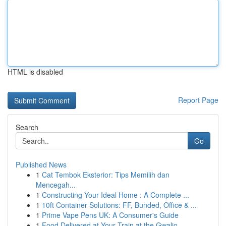
HTML is disabled
Report Page
Search
Go
Published News
1
Cat Tembok Eksterior: Tips Memilih dan
Mencegah...
1
Constructing Your Ideal Home : A Complete ...
1
10ft Container Solutions: FF, Bunded, Office & ...
1
Prime Vape Pens UK: A Consumer's Guide
1
Food Delivered at Your Train at the Gwalio...