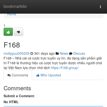
Home
bookmarkilo
Togg
navi
Home
1
F168
mollyguui305235
361 days ago
News
Discuss
F168 – Nhà cái cá cược trực tuyến uy tín, đa dạng sản phẩm giải
trí F168 là thương hiệu cá cược trực tuyến được nhiều người chơi
tại Việt Nam lựa chọn nhờ dịch
https://f168.group/
Comments
Who Upvoted
Comments
Submit a Comment
No HTML