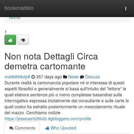
Home
bookmarkilo
Togg
navi
Home
1
Non nota Dettagli Circa
demetra cartomante
mattk899vtp8
357 days ago
News
Discuss
Durante realtà la cartomanzia popolare né si interessa di questi
aspetti filosofici e generalmente si basa sull'intuito del "lettore" le
quali elabora sentenze più o meno complesse basandosi sulla
interrogativo espressa inizialmente dal consultante e sulle carte le
quali costui ha estratto posteriormente un mescolamento rituale
del mazzo. Cerchiamo notizie
https://jessicae528tol2.dgbloggers.com/profile
Comments
Who Upvoted