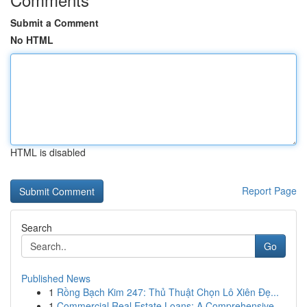
Submit a Comment
No HTML
HTML is disabled
Report Page
Search
Go
Published News
1
Rồng Bạch Kim 247: Thủ Thuật Chọn Lô Xiên Đẹ...
1
Commercial Real Estate Loans: A Comprehensive