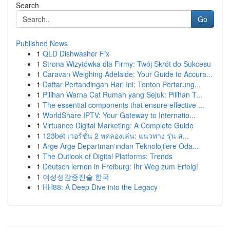
Search
Go
Published News
1
QLD Dishwasher Fix
1
Strona Wizytówka dla Firmy: Twój Skrót do Sukcesu
1
Caravan Weighing Adelaide: Your Guide to Accura...
1
Daftar Pertandingan Hari Ini: Tonton Pertarung...
1
Pilihan Warna Cat Rumah yang Sejuk: Pilihan T...
1
The essential components that ensure effective ...
1
WorldShare IPTV: Your Gateway to Internatio...
1
Virtuance Digital Marketing: A Complete Guide
1
123bet เวอร์ชั่น 2 ทดลองเล่น: แนวทาง รุ่น ส...
1
Arge Arge Departman'ından Teknolojilere Oda...
1
The Outlook of Digital Platforms: Trends
1
Deutsch lernen in Freiburg: Ihr Weg zum Erfolg!
1
여성성감증진술 한국
1
HH88: A Deep Dive into the Legacy