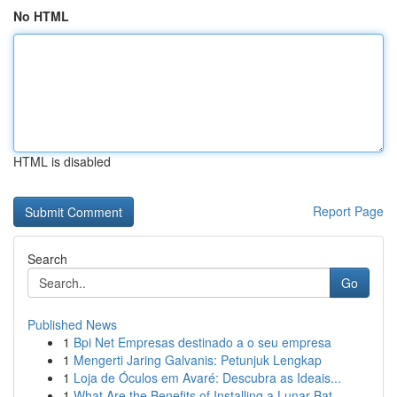
No HTML
HTML is disabled
Report Page
Search
Go
Published News
1
Bpi Net Empresas destinado a o seu empresa
1
Mengerti Jaring Galvanis: Petunjuk Lengkap
1
Loja de Óculos em Avaré: Descubra as Ideais...
1
What Are the Benefits of Installing a Lunar Bat...