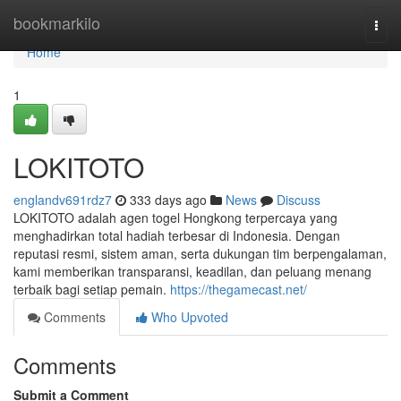
Home
bookmarkilo
Togg
navi
Home
1
LOKITOTO
englandv691rdz7
333 days ago
News
Discuss
LOKITOTO adalah agen togel Hongkong terpercaya yang
menghadirkan total hadiah terbesar di Indonesia. Dengan
reputasi resmi, sistem aman, serta dukungan tim berpengalaman,
kami memberikan transparansi, keadilan, dan peluang menang
terbaik bagi setiap pemain.
https://thegamecast.net/
Comments
Who Upvoted
Comments
Submit a Comment