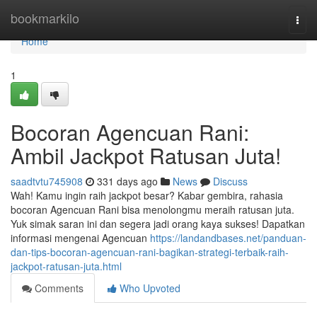
Home
bookmarkilo
Togg
navi
Home
1
Bocoran Agencuan Rani:
Ambil Jackpot Ratusan Juta!
saadtvtu745908
331 days ago
News
Discuss
Wah! Kamu ingin raih jackpot besar? Kabar gembira, rahasia
bocoran Agencuan Rani bisa menolongmu meraih ratusan juta.
Yuk simak saran ini dan segera jadi orang kaya sukses! Dapatkan
informasi mengenai Agencuan
https://landandbases.net/panduan-
dan-tips-bocoran-agencuan-rani-bagikan-strategi-terbaik-raih-
jackpot-ratusan-juta.html
Comments
Who Upvoted