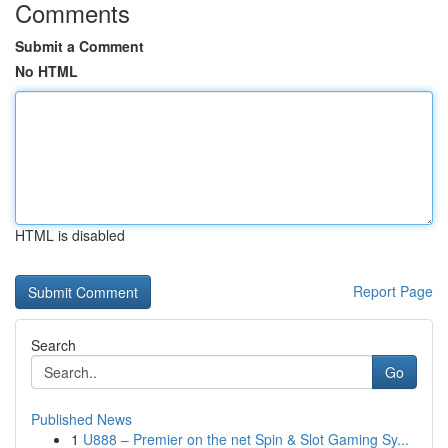
Comments
Submit a Comment
No HTML
HTML is disabled
Report Page
Search
Go
Published News
1
U888 – Premier on the net Spin & Slot Gaming Sy...