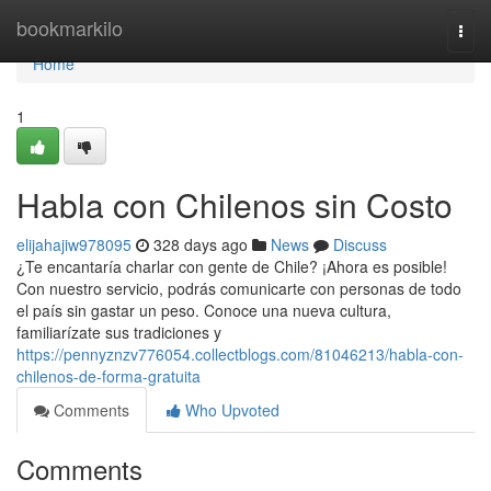
Home
bookmarkilo
Togg
navi
Home
1
Habla con Chilenos sin Costo
elijahajiw978095
328 days ago
News
Discuss
¿Te encantaría charlar con gente de Chile? ¡Ahora es posible!
Con nuestro servicio, podrás comunicarte con personas de todo
el país sin gastar un peso. Conoce una nueva cultura,
familiarízate sus tradiciones y
https://pennyznzv776054.collectblogs.com/81046213/habla-con-
chilenos-de-forma-gratuita
Comments
Who Upvoted
Comments