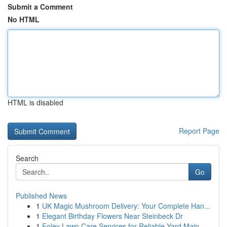
Submit a Comment
No HTML
HTML is disabled
Report Page
Search
Go
Published News
1
UK Magic Mushroom Delivery: Your Complete Han...
1
Elegant Birthday Flowers Near Steinbeck Dr
1
Foley Lawn Care Services for Reliable Yard Main...