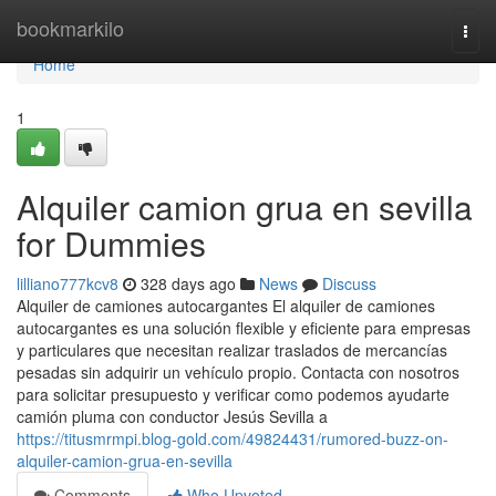
Home
bookmarkilo
Togg
navi
Home
1
Alquiler camion grua en sevilla
for Dummies
lilliano777kcv8
328 days ago
News
Discuss
Alquiler de camiones autocargantes El alquiler de camiones
autocargantes es una solución flexible y eficiente para empresas
y particulares que necesitan realizar traslados de mercancías
pesadas sin adquirir un vehículo propio. Contacta con nosotros
para solicitar presupuesto y verificar como podemos ayudarte
camión pluma con conductor Jesús Sevilla a
https://titusmrmpi.blog-gold.com/49824431/rumored-buzz-on-
alquiler-camion-grua-en-sevilla
Comments
Who Upvoted