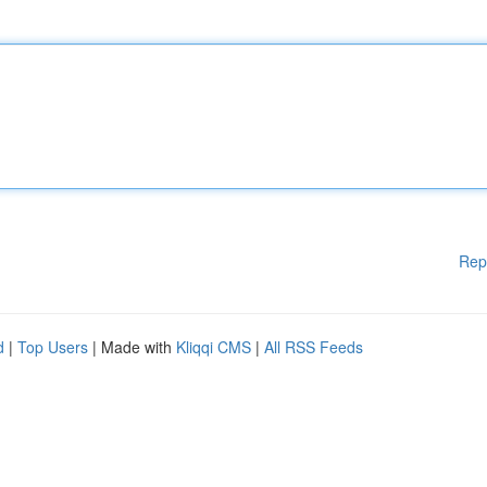
Rep
d
|
Top Users
| Made with
Kliqqi CMS
|
All RSS Feeds