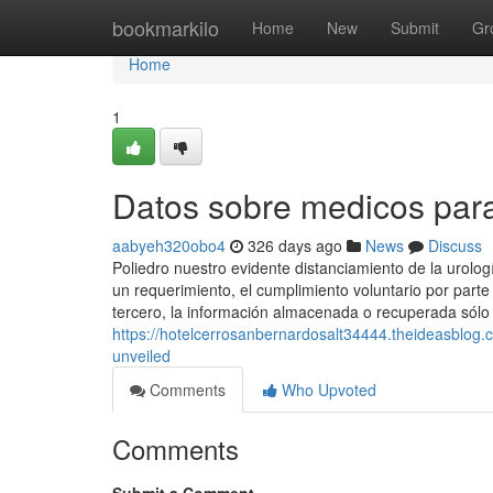
Home
bookmarkilo
Home
New
Submit
Gr
Home
1
Datos sobre medicos par
aabyeh320obo4
326 days ago
News
Discuss
Poliedro nuestro evidente distanciamiento de la urologí
un requerimiento, el cumplimiento voluntario por parte 
tercero, la información almacenada o recuperada sólo
https://hotelcerrosanbernardosalt34444.theideasblog
unveiled
Comments
Who Upvoted
Comments