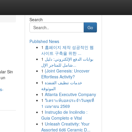
Search
Go
Published News
1
홈페이지 제작 성공적인 웹
사이트 구축을 위한 ...
1
بوابات الدفع الإلكتروني: دليل
شامل للمتاجر الإل...
1
{Joint Genesis: Uncover
ular Sin
Effortless Activity?
 un
1
خدمات تنظيف القنفذة
الموثوقة
s-
1
Atlanta Executive Company
1
วิเคราะห์บอลประจำวันพุธที่
1 เมษายน 2569
1
Instrução de Incêndio :
Guia Completo e Vital
1
Unleash Creativity: Your
Assorted 6d6 Ceramic D...