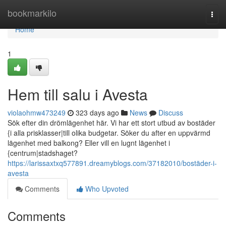
Home
bookmarkilo
Togg
navi
Home
1
Hem till salu i Avesta
violaohmw473249
323 days ago
News
Discuss
Sök efter din drömlägenhet här. Vi har ett stort utbud av bostäder
{i alla prisklasser|till olika budgetar. Söker du after en uppvärmd
lägenhet med balkong? Eller vill en lugnt lägenhet i
{centrum|stadshaget?
https://larissaxtxq577891.dreamyblogs.com/37182010/bostäder-i-
avesta
Comments
Who Upvoted
Comments