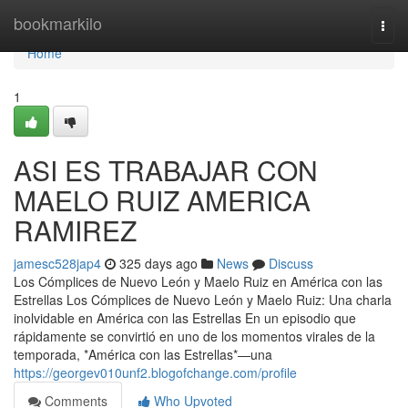
Home
bookmarkilo
Togg
navi
Home
1
ASI ES TRABAJAR CON
MAELO RUIZ AMERICA
RAMIREZ
jamesc528jap4
325 days ago
News
Discuss
Los Cómplices de Nuevo León y Maelo Ruiz en América con las
Estrellas Los Cómplices de Nuevo León y Maelo Ruiz: Una charla
inolvidable en América con las Estrellas En un episodio que
rápidamente se convirtió en uno de los momentos virales de la
temporada, *América con las Estrellas*—una
https://georgev010unf2.blogofchange.com/profile
Comments
Who Upvoted