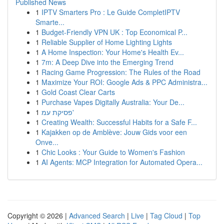
Published News
1
IPTV Smarters Pro : Le Guide CompletIPTV
Smarte...
1
Budget-Friendly VPN UK : Top Economical P...
1
Reliable Supplier of Home Lighting Lights
1
A Home Inspection: Your Home's Health Ev...
1
7m: A Deep Dive into the Emerging Trend
1
Racing Game Progression: The Rules of the Road
1
Maximize Your ROI: Google Ads & PPC Administra...
1
Gold Coast Clear Carts
1
Purchase Vapes Digitally Australia: Your De...
1
פסיקת עמ'
1
Creating Wealth: Successful Habits for a Safe F...
1
Kajakken op de Amblève: Jouw Gids voor een
Onve...
1
Chic Looks : Your Guide to Women's Fashion
1
AI Agents: MCP Integration for Automated Opera...
Copyright © 2026 |
Advanced Search
|
Live
|
Tag Cloud
|
Top