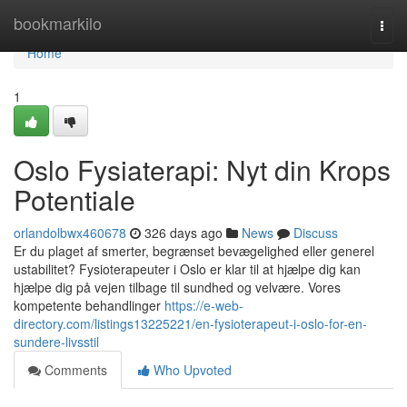
Home
bookmarkilo
Togg
navi
Home
1
Oslo Fysiaterapi: Nyt din Krops
Potentiale
orlandolbwx460678
326 days ago
News
Discuss
Er du plaget af smerter, begrænset bevægelighed eller generel
ustabilitet? Fysioterapeuter i Oslo er klar til at hjælpe dig kan
hjælpe dig på vejen tilbage til sundhed og velvære. Vores
kompetente behandlinger
https://e-web-
directory.com/listings13225221/en-fysioterapeut-i-oslo-for-en-
sundere-livsstil
Comments
Who Upvoted