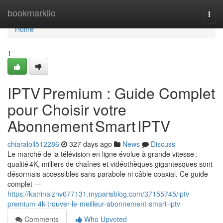
Home
bookmarkilo
Togg
navi
Home
1
IPTV Premium : Guide Complet
pour Choisir votre
Abonnement Smart IPTV
chiaraloil512286
327 days ago
News
Discuss
Le marché de la télévision en ligne évolue à grande vitesse :
qualité 4K, milliers de chaînes et vidéothèques gigantesques sont
désormais accessibles sans parabole ni câble coaxial. Ce guide
complet —
https://katrinalznv677131.myparisblog.com/37155745/iptv-
premium-4k-trouver-le-meilleur-abonnement-smart-iptv
Comments
Who Upvoted