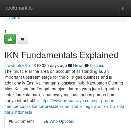
Home
bookmarkilo
Togg
navi
Home
1
IKN Fundamentals Explained
crowfootc681dfi6
325 days ago
News
Discuss
The 'muscle' in the area on account of its standing as an
important upstream stage for the oil & gas business and is
additionally East Kalimantan's logistical hub. Kabupaten Gunung
Mas, Kalimantan Tengah menjadi daerah yang juga terpantau
untuk ibu kota baru, lahannya yang luas, bebas gempa bumi
hanya infrastruktur
https://www.propanraya.com/cat-propan-
mempercantik-kantor-presiden-dan-istana-negara-di-ikn-ibu-kota-
baru-indonesia
Comments
Who Upvoted