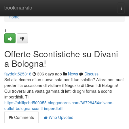
Home
bookmarkilo
Togg
navi
Home
1
Offerte Scontistiche su Divani
a Bologna!
faydqkt525318
306 days ago
News
Discuss
Sei alla ricerca di un nuovo sofa per il tuo salotto? Allora non puoi
perderti la occasione di visitare il Negozio di Divani di Bologna!
Qui troverai una vasta gamma di letti di ogni forma a sconti
imperdibili. Ti
https://philipcbrl500055.bloggadores.com/36728454/divano-
outlet-bologna-sconti-imperdibili
Comments
Who Upvoted