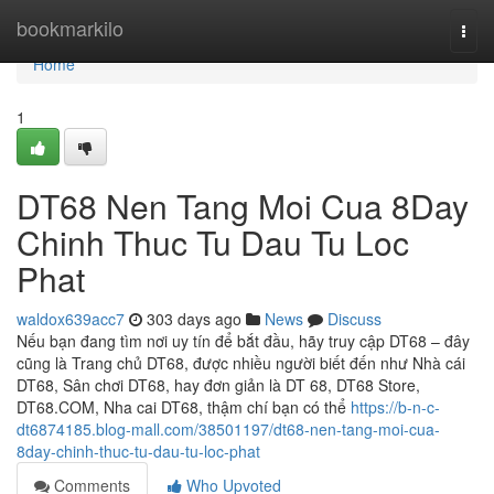
Home
bookmarkilo
Togg
navi
Home
1
DT68 Nen Tang Moi Cua 8Day
Chinh Thuc Tu Dau Tu Loc
Phat
waldox639acc7
303 days ago
News
Discuss
Nếu bạn đang tìm nơi uy tín để bắt đầu, hãy truy cập DT68 – đây
cũng là Trang chủ DT68, được nhiều người biết đến như Nhà cái
DT68, Sân chơi DT68, hay đơn giản là DT 68, DT68 Store,
DT68.COM, Nha cai DT68, thậm chí bạn có thể
https://b-n-c-
dt6874185.blog-mall.com/38501197/dt68-nen-tang-moi-cua-
8day-chinh-thuc-tu-dau-tu-loc-phat
Comments
Who Upvoted