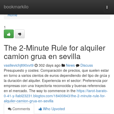
Home
bookmarkilo
Togg
navi
Home
1
The 2-Minute Rule for alquiler
camion grua en sevilla
vasilievichj890xvt9
302 days ago
News
Discuss
Presupuesto y costes: Comparación de precios, que suelen estar
en torno a varios cientos de euros dependiendo del tipo de grúa y
la duración del alquiler. Experiencia en el sector: Preferencia por
empresas con una trayectoria reconocida y buenas referencias
en el mercado. The way to commence in the
https://tarot-barato-
0-41-y-fiabl23231.blogtov.com/18400843/the-2-minute-rule-for-
alquiler-camion-grua-en-sevilla
Comments
Who Upvoted