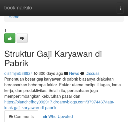
Home
bookmarkilo
Togg
navi
Home
1
Struktur Gaji Karyawan di
Pabrik
oisitmjm588924
300 days ago
News
Discuss
Penentuan besar gaji karyawan di pabrik biasanya dilakukan
berdasarkan beberapa faktor. Faktor utama meliputi tugas, lama
kerja, dan produktivitas. Selain itu, perusahaan juga
mempertimbangkan kebutuhan pasar dan
https://blanchefhqy092917.dreamyblogs.com/37974467/tata-
letak-gaji-karyawan-di-pabrik
Comments
Who Upvoted