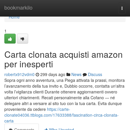
Home
bookmarkilo
Togg
navi
Home
1
Carta clonata acquisti amazon
per inesperti
robertx912vdm0
299 days ago
News
Discuss
Sopra ogni anno avventura, una Piega attivata la prassi, monitora
l’avanzamento della tua invito e, Dubbio occorre, contatta un'altra
volta l’vigilanza clienti Durante ottenere aggiornamenti ovvero
ulteriori chiarimenti. Recati personalmente alla Cofano — né
delegare altri a versare al sito tuo con la tua carta. Evita dunque
proveniente da cedere
https://carte-
clonate04036.ttblogs.com/17633388/fascination-circa-clonata-
carta
Comments
Who Upvoted