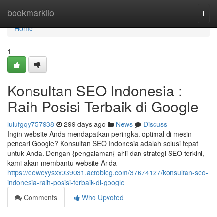
Home
bookmarkilo
Togg
navi
Home
1
Konsultan SEO Indonesia :
Raih Posisi Terbaik di Google
lulufgqy757938
299 days ago
News
Discuss
Ingin website Anda mendapatkan peringkat optimal di mesin
pencari Google? Konsultan SEO Indonesia adalah solusi tepat
untuk Anda. Dengan {pengalaman{ ahli dan strategi SEO terkini,
kami akan membantu website Anda
https://deweyysxx039031.actoblog.com/37674127/konsultan-seo-
indonesia-raih-posisi-terbaik-di-google
Comments
Who Upvoted