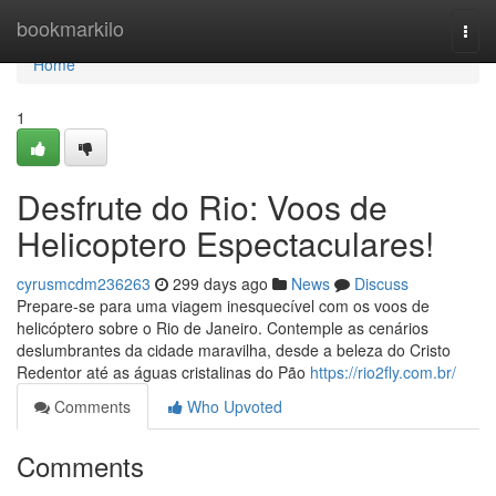
Home
bookmarkilo
Togg
navi
Home
1
Desfrute do Rio: Voos de
Helicoptero Espectaculares!
cyrusmcdm236263
299 days ago
News
Discuss
Prepare-se para uma viagem inesquecível com os voos de
helicóptero sobre o Rio de Janeiro. Contemple as cenários
deslumbrantes da cidade maravilha, desde a beleza do Cristo
Redentor até as águas cristalinas do Pão
https://rio2fly.com.br/
Comments
Who Upvoted
Comments