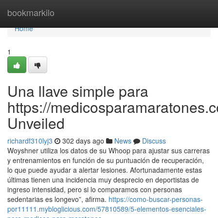
Home
bookmarkilo
Home
1
Una llave simple para
https://medicosparamaratones.c
Unveiled
richardf310lyj3
302 days ago
News
Discuss
Woyshner utiliza los datos de su Whoop para ajustar sus carreras
y entrenamientos en función de su puntuación de recuperación,
lo que puede ayudar a alertar lesiones. Afortunadamente estas
últimas tienen una incidencia muy desprecio en deportistas de
ingreso intensidad, pero si lo comparamos con personas
sedentarias es longevo”, afirma.
https://como-buscar-personas-
por11111.mybloglicious.com/57810589/5-elementos-esenciales-