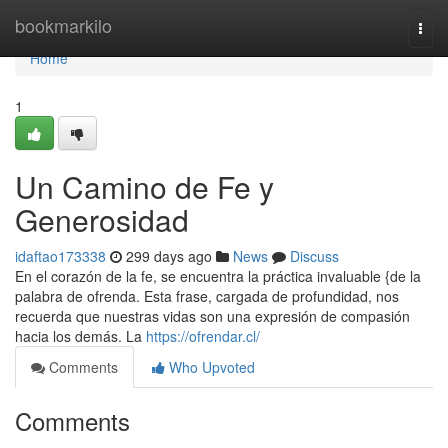
Home
bookmarkilo
Togg
navi
Home
1
Un Camino de Fe y
Generosidad
idaftao173338
299 days ago
News
Discuss
En el corazón de la fe, se encuentra la práctica invaluable {de la
palabra de ofrenda. Esta frase, cargada de profundidad, nos
recuerda que nuestras vidas son una expresión de compasión
hacia los demás. La
https://ofrendar.cl/
Comments
Who Upvoted
Comments