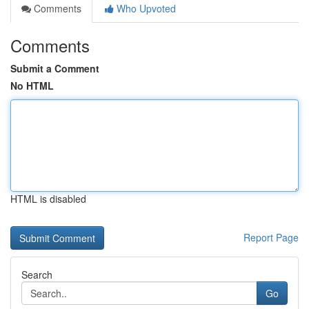
Comments
Who Upvoted
Comments
Submit a Comment
No HTML
HTML is disabled
Report Page
Search
Go