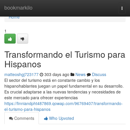
Home
bookmarkilo
Togg
navi
Home
1
Transformando el Turismo para
Hispanos
matteoshgj723177
303 days ago
News
Discuss
El sector del turismo está en constante cambio y los
hispanohablantes juegan un papel fundamental en su desarrollo.
Es crucial adaptarse a las nuevas tendencias y necesidades de
este mercado para ofrecer experiencias
https://finniandpht487869.qowap.com/96769407/transformando-
el-turismo-para-hispanos
Comments
Who Upvoted