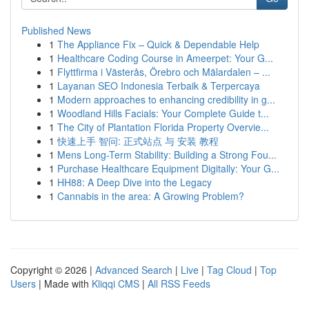
Published News
1
The Appliance Fix – Quick & Dependable Help
1
Healthcare Coding Course in Ameerpet: Your G...
1
Flyttfirma i Västerås, Örebro och Mälardalen – ...
1
Layanan SEO Indonesia Terbaik & Terpercaya
1
Modern approaches to enhancing credibility in g...
1
Woodland Hills Facials: Your Complete Guide t...
1
The City of Plantation Florida Property Overvie...
1
快速上手 智问: 正式站点 与 安装 教程
1
Mens Long-Term Stability: Building a Strong Fou...
1
Purchase Healthcare Equipment Digitally: Your G...
1
HH88: A Deep Dive into the Legacy
1
Cannabis in the area: A Growing Problem?
Copyright © 2026 |
Advanced Search
|
Live
|
Tag Cloud
|
Top
Users
| Made with
Kliqqi CMS
|
All RSS Feeds