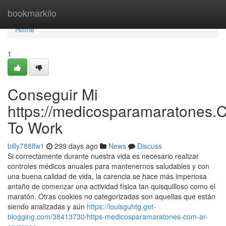
Home
bookmarkilo
Home
1
Conseguir Mi
https://medicosparamaratones.
To Work
billy788lfw1
299 days ago
News
Discuss
Si correctamente durante nuestra vida es necesario realizar
controles médicos anuales para mantenernos saludables y con
una buena calidad de vida, la carencia se hace más imperiosa
antaño de comenzar una actividad física tan quisquilloso como el
maratón. Otras cookies no categorizadas son aquellas que están
siendo analizadas y aún
https://louisguhtg.get-
blogging.com/38413730/https-medicosparamaratones-com-ar-