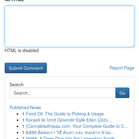
HTML is disabled
Report Page
Search
Go
Published News
1
Food Oil: The Guide to Picking & Usage
1
Kocaeli ile İzmit Güvenilir Eşlik Eden Çözü...
1
{Cannabisshopau.com: Your Complete Guide to C...
1
ib888 ติดต่อเรา วิธี ค้นหา และ ช่องทาง ช่วยเ...
1
HH88: A Deep Dive into the Legendary Synth