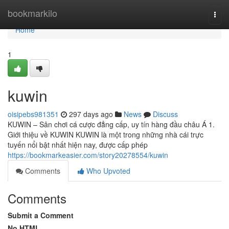
Home
bookmarkilo
Togg
navi
Home
1
kuwin
oisipebs981351
297 days ago
News
Discuss
KUWIN – Sân chơi cá cược đẳng cấp, uy tín hàng đầu châu Á 1.
Giới thiệu về KUWIN KUWIN là một trong những nhà cái trực
tuyến nổi bật nhất hiện nay, được cấp phép
https://bookmarkeasier.com/story20278554/kuwin
Comments
Who Upvoted
Comments
Submit a Comment
No HTML