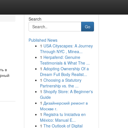
Search
Go
Published News
1
USA Cityscapes: A Journey
Through NYC , Minea...
1
Herpafend: Genuine
Testimonials & What The ...
1
Adopting Ownership Of a
ть в
Dream Full Body Realist...
урный
1
Choosing a Statutory
Partnership vs. the ...
1
Shopify Store: A Beginner's
Guide
1
Дизайнерский ремонт в
Москве г.
1
Registra tu Iniciativa en
México: Manual E...
1
The Outlook of Digital