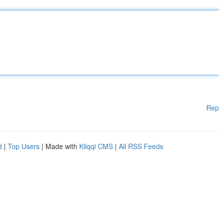
Rep
d
|
Top Users
| Made with
Kliqqi CMS
|
All RSS Feeds