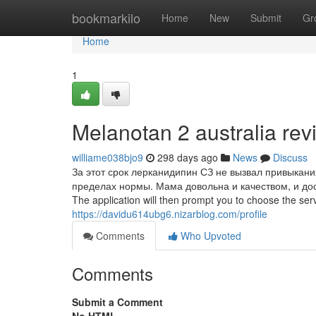
Home
bookmarkilo
Home
New
Submit
Gr
Home
1
Melanotan 2 australia re
williame038bjo9
298 days ago
News
Discuss
За этот срок лерканидипин СЗ не вызвал привыкан
пределах нормы. Мама довольна и качеством, и до
The application will then prompt you to choose the ser
https://davidu614ubg6.nizarblog.com/profile
Comments
Who Upvoted
Comments
Submit a Comment