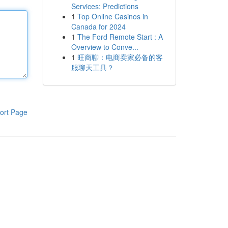
Services: Predictions
1
Top Online Casinos in
Canada for 2024
1
The Ford Remote Start : A
Overview to Conve...
1
旺商聊：电商卖家必备的客
服聊天工具？
ort Page