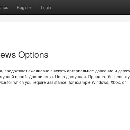
oups
Register
Login
views Options
ия, продолжает ежедневно снижать артериальное давление и держа
ступной ценой. Достоинства: Цена доступная. Препарат безрецепт
vice for which you require assistance, for example Windows, Xbox, or